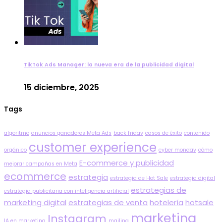
TikTok Ads Manager: la nueva era de la publicidad digital
15 diciembre, 2025
Tags
algoritmo
anuncios ganadores Meta Ads
back friday
casos de éxito
contenido
customer experience
orgánico
cyber monday
cómo
E-commerce y publicidad
mejorar campañas en Meta
ecommerce
estrategia
estrategia de Hot Sale
estrategia digital
estrategias de
estrategia publicitaria con inteligencia artificial
marketing digital
estrategias de venta
hotelería
hotsale
marketing
Instagram
IA en marketing
mailing