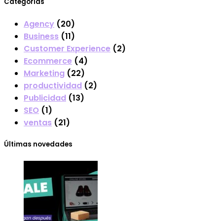
Categorias
Agency
(20)
Business
(11)
Customer Experience
(2)
Ecommerce
(4)
Marketing
(22)
productividad
(2)
Publicidad
(13)
SEO
(1)
ventas
(21)
Últimas novedades