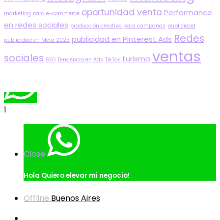
oportunidad venta
Performance
marketing para e-commerce
en redes sociales
producción creativa para campañas
publicidad
Redes
publicidad en Pinterest Ads
publicidad en Meta 2025
ventas
sociales
turismo
SEO
Tendencia en Ads
TikTok
1
Close
Hola
Quiero elevar mi negocio!
Offline
Buenos Aires