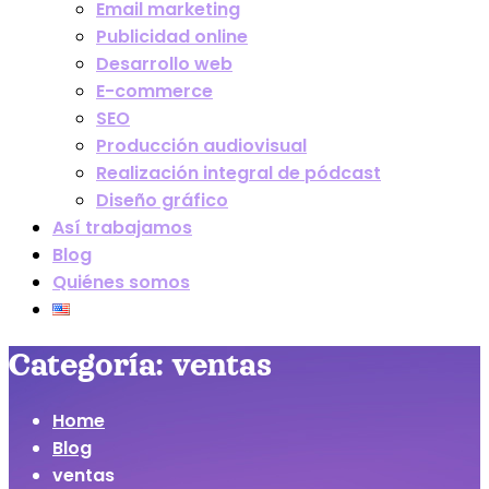
Email marketing
Publicidad online
Desarrollo web
E-commerce
SEO
Producción audiovisual
Realización integral de pódcast
Diseño gráfico
Así trabajamos
Blog
Quiénes somos
Categoría:
ventas
Home
Blog
ventas