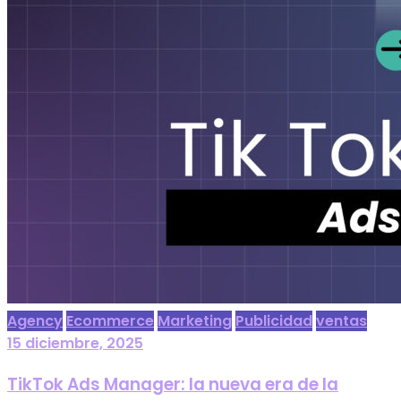
Agency
Ecommerce
Marketing
Publicidad
ventas
15 diciembre, 2025
TikTok Ads Manager: la nueva era de la