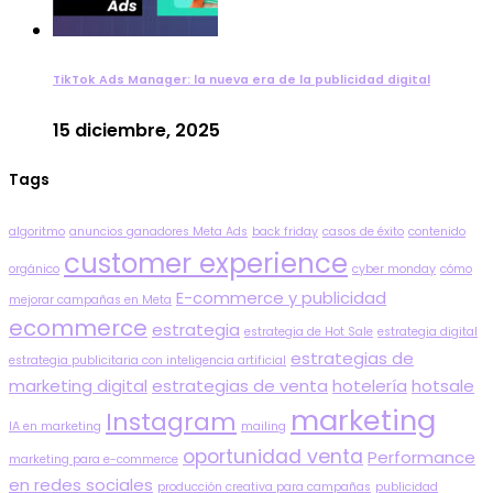
TikTok Ads Manager: la nueva era de la publicidad digital
15 diciembre, 2025
Tags
algoritmo
anuncios ganadores Meta Ads
back friday
casos de éxito
contenido
customer experience
orgánico
cyber monday
cómo
E-commerce y publicidad
mejorar campañas en Meta
ecommerce
estrategia
estrategia de Hot Sale
estrategia digital
estrategias de
estrategia publicitaria con inteligencia artificial
marketing digital
estrategias de venta
hotelería
hotsale
marketing
Instagram
IA en marketing
mailing
oportunidad venta
Performance
marketing para e-commerce
en redes sociales
producción creativa para campañas
publicidad