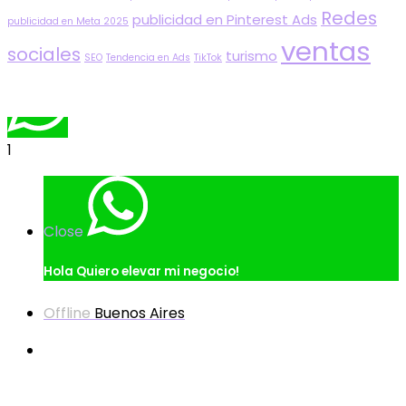
Redes
publicidad en Pinterest Ads
publicidad en Meta 2025
ventas
sociales
turismo
SEO
Tendencia en Ads
TikTok
1
Close
Hola
Quiero elevar mi negocio!
Offline
Buenos Aires