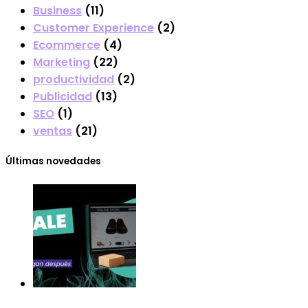
Business
(11)
Customer Experience
(2)
Ecommerce
(4)
Marketing
(22)
productividad
(2)
Publicidad
(13)
SEO
(1)
ventas
(21)
Últimas novedades