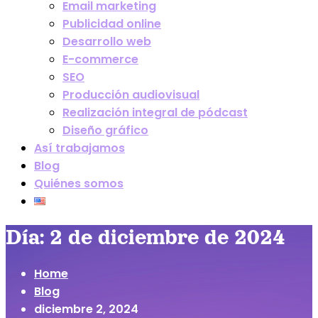
Email marketing
Publicidad online
Desarrollo web
E-commerce
SEO
Producción audiovisual
Realización integral de pódcast
Diseño gráfico
Así trabajamos
Blog
Quiénes somos
Día:
2 de diciembre de 2024
Home
Blog
diciembre 2, 2024